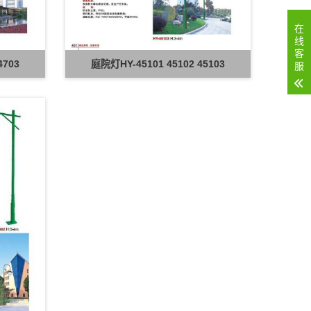
在
线
客
4703
庭院灯HY-45101 45102 45103
服